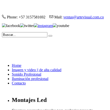
100% high quality
rolex replica
.
Phone: +57 3157581692
Mail:
ventas@artevisual.com.co
Home
Imagen y video || de alta calidad
Sonido Profesional
Iluminación profesional
Contacto
Montajes Led